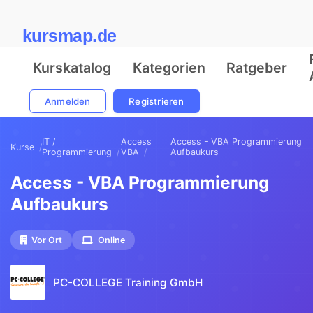
kursmap.de
Kurskatalog
Kategorien
Ratgeber
Anmelden
Registrieren
IT /
Access
Access - VBA Programmierung
Kurse
Programmierung
VBA
Aufbaukurs
Access - VBA Programmierung
Aufbaukurs
Vor Ort
Online
PC-COLLEGE Training GmbH