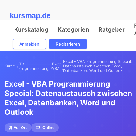
kursmap.de
Kurskatalog
Kategorien
Ratgeber
Anmelden
Registrieren
Excel - VBA Programmierung Special:
IT /
Excel
Kurse
Datenaustausch zwischen Excel,
Programmierung
VBA
Datenbanken, Word und Outlook
Excel - VBA Programmierung
Special: Datenaustausch zwischen
Excel, Datenbanken, Word und
Outlook
Vor Ort
Online