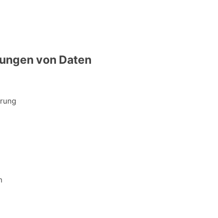
erungen von Daten
erung
n