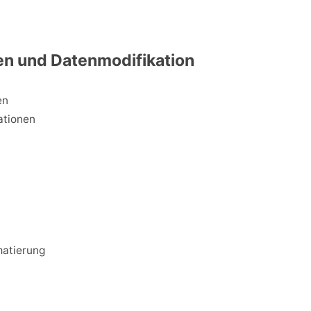
en und Datenmodifikation
en
ationen
atierung