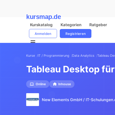
kursmap.de
Kurskatalog
Kategorien
Ratgeber
Anmelden
Registrieren
Kurse
IT / Programmierung
Data Analytics
Tableau Des
Tableau Desktop für
Online
Inhouse
New Elements GmbH / IT-Schulungen