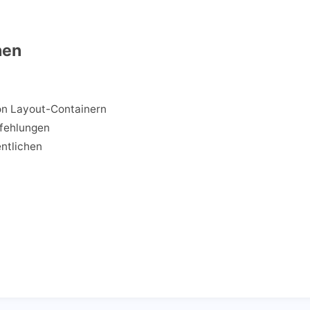
hen
on Layout-Containern
pfehlungen
entlichen