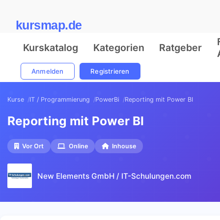
kursmap.de
Kurskatalog
Kategorien
Ratgeber
Anmelden
Registrieren
Kurse
IT / Programmierung
PowerBi
Reporting mit Power BI
Reporting mit Power BI
Vor Ort
Online
Inhouse
New Elements GmbH / IT-Schulungen.com