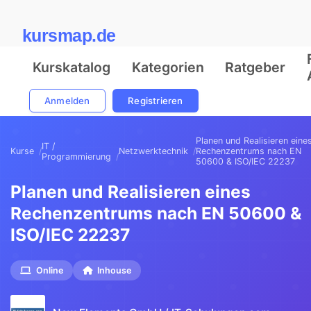
kursmap.de
Kurskatalog
Kategorien
Ratgeber
Anmelden
Registrieren
Planen und Realisieren eine
IT /
Kurse
Netzwerktechnik
Rechenzentrums nach EN
Programmierung
50600 & ISO/IEC 22237
Planen und Realisieren eines
Rechenzentrums nach EN 50600 &
ISO/IEC 22237
Online
Inhouse