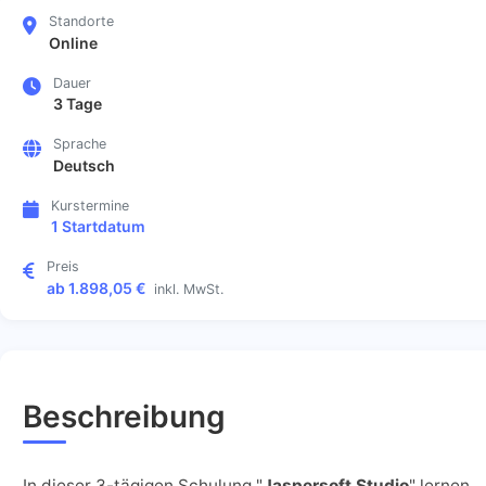
Standorte
Online
Dauer
3 Tage
Sprache
Deutsch
Kurstermine
1 Startdatum
Preis
ab 1.898,05 €
inkl. MwSt.
Beschreibung
In dieser 3-tägigen Schulung "
Jaspersoft Studio
" lernen