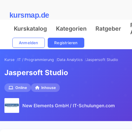
kursmap.de
Kurskatalog
Kategorien
Ratgeber
Anmelden
Registrieren
Kurse
IT / Programmierung
Data Analytics
Jaspersoft Studio
Jaspersoft Studio
Online
Inhouse
New Elements GmbH / IT-Schulungen.com