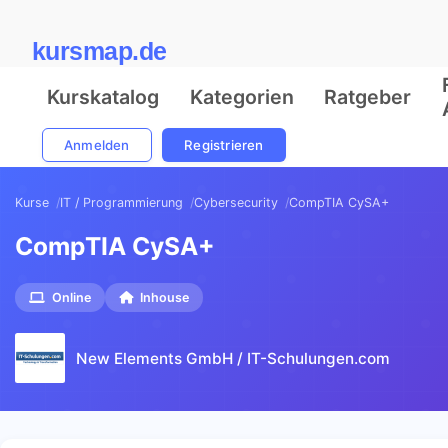
kursmap.de
Kurskatalog
Kategorien
Ratgeber
Anmelden
Registrieren
Kurse
IT / Programmierung
Cybersecurity
CompTIA CySA+
CompTIA CySA+
Online
Inhouse
New Elements GmbH / IT-Schulungen.com