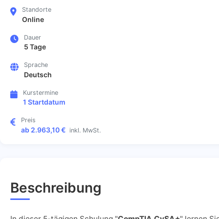
Standorte
Online
Dauer
5 Tage
Sprache
Deutsch
Kurstermine
1 Startdatum
Preis
ab 2.963,10 €
inkl. MwSt.
Beschreibung
In dieser 5-tägigen Schulung "
CompTIA CySA+
" lernen Si