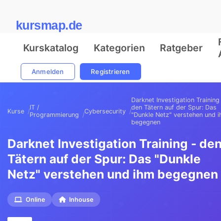
kursmap.de
Kurskatalog
Kategorien
Ratgeber
Anmelden
Registrieren
Darknet Investigation Training
IT /
den Tätern auf der Spur: Das
Kurse
Cybersecurity
Programmierung
"Dunkle Netz" verstehen und 
begegnen
Darknet Investigation Training - de
Tätern auf der Spur: Das "Dunkle
Netz" verstehen und ihm begegnen
Online
Inhouse