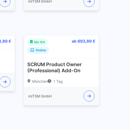
mITSM GmbH
3,89 €
ab 693,89 €
Vor Ort
Online
SCRUM Product Owner
(Professional) Add-On
München
1 Tag
mITSM GmbH