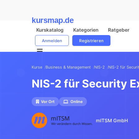
kursmap.de
Kurskatalog
Kategorien
Ratgeber
Anmelden
Registrieren
Kurse
Business & Management
NIS-2
NIS-2 für Securi
NIS-2 für Security E
Vor Ort
Online
mITSM GmbH