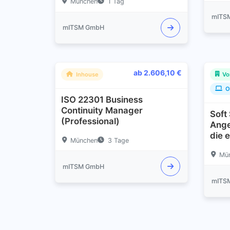
München
1 Tag
mITS
mITSM GmbH
ab 2.606,10 €
Inhouse
Vo
O
ISO 22301 Business
Continuity Manager
Soft 
(Professional)
Ange
die 
München
3 Tage
Mü
mITSM GmbH
mITS