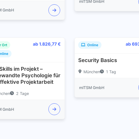
mITSM GmbH
M GmbH
ab 1.826,77 €
ab 69
r Ort
Online
nline
Security Basics
Skills im Projekt –
München
1 Tag
wandte Psychologie für
effektive Projektarbeit
mITSM GmbH
nchen
2 Tage
M GmbH