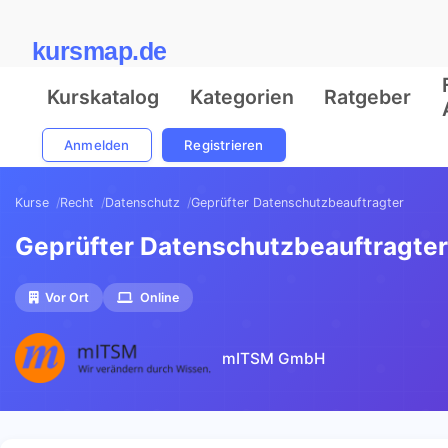
kursmap.de
Kurskatalog
Kategorien
Ratgeber
Anmelden
Registrieren
Kurse
Recht
Datenschutz
Geprüfter Datenschutzbeauftragter
Geprüfter Datenschutzbeauftragter
Vor Ort
Online
mITSM GmbH