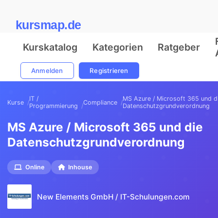
kursmap.de
Kurskatalog
Kategorien
Ratgeber
Anmelden
Registrieren
IT /
MS Azure / Microsoft 365 und d
Kurse
Compliance
Programmierung
Datenschutzgrundverordnung
MS Azure / Microsoft 365 und die
Datenschutzgrundverordnung
Online
Inhouse
New Elements GmbH / IT-Schulungen.com