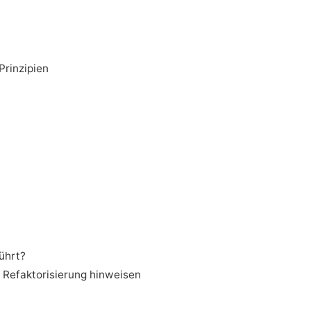
rinzipien
ührt?
r Refaktorisierung hinweisen