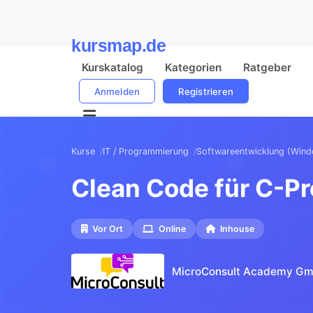
kursmap.de
Kurskatalog
Kategorien
Ratgeber
Anmelden
Registrieren
Kurse
IT / Programmierung
Softwareentwicklung (Windo
Clean Code für C-
Vor Ort
Online
Inhouse
MicroConsult Academy G