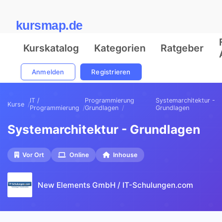
kursmap.de
Kurskatalog
Kategorien
Ratgeber
Anmelden
Registrieren
IT /
Programmierung
Systemarchitektur -
Kurse
Programmierung
Grundlagen
Grundlagen
Systemarchitektur - Grundlagen
Vor Ort
Online
Inhouse
New Elements GmbH / IT-Schulungen.com