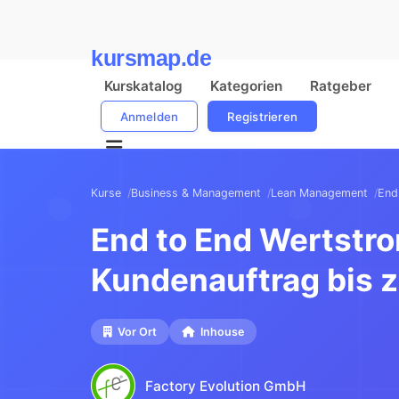
kursmap.de
Kurskatalog
Kategorien
Ratgeber
Anmelden
Registrieren
Kurse
Business & Management
Lean Management
End
End to End Wertstr
Kundenauftrag bis 
Vor Ort
Inhouse
Factory Evolution GmbH