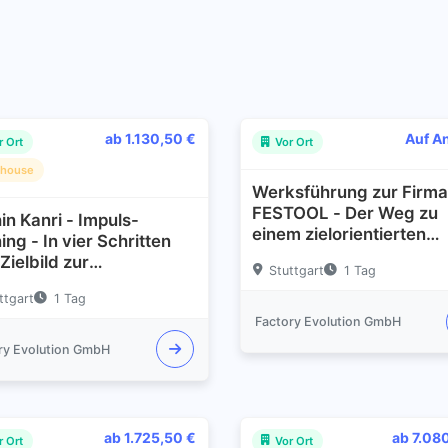
ab 1.130,50 €
Auf A
r Ort
Vor Ort
nhouse
Werksführung zur Firma
FESTOOL - Der Weg zu
in Kanri - Impuls-
einem zielorientierten
ing - In vier Schritten
Wertschöpfungssystem
Zielbild zur
Stuttgart
1 Tag
erreichung
ttgart
1 Tag
Factory Evolution GmbH
ry Evolution GmbH
ab 1.725,50 €
ab 7.08
r Ort
Vor Ort