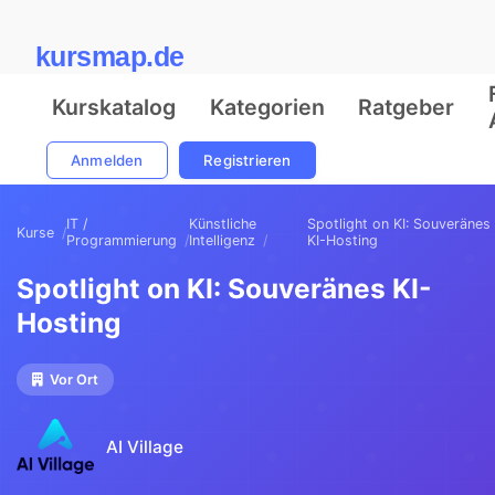
kursmap.de
Kurskatalog
Kategorien
Ratgeber
Anmelden
Registrieren
IT /
Künstliche
Spotlight on KI: Souveränes
Kurse
Programmierung
Intelligenz
KI-Hosting
Spotlight on KI: Souveränes KI-
Hosting
Vor Ort
AI Village