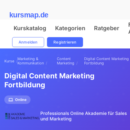
kursmap.de
Kurskatalog
Kategorien
Ratgeber
Anmelden
Registrieren
Marketing &
Content
Digital Content Marketing
Kurse
Kommunikation
Marketing
Fortbildung
Digital Content Marketing
Fortbildung
Online
Professionals Online Akademie für Sales
und Marketing