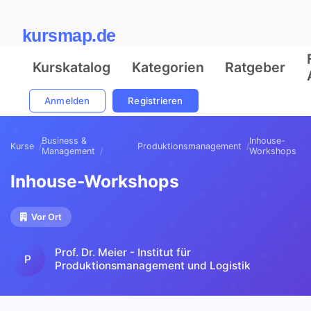
kursmap.de
Kurskatalog
Kategorien
Ratgeber
Anmelden
Registrieren
Business &
Inhouse-
Kurse
Produktionsmanagement
Management
Workshops
Inhouse-Workshops
Vor Ort
Prof. Dr. Meier - Institut für
P
Produktionsmanagement und Logistik