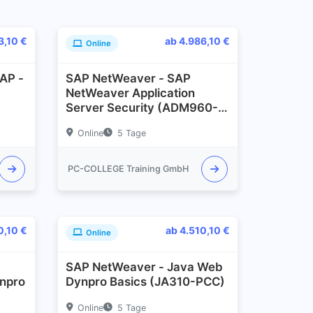
3,10 €
ab 4.986,10 €
Online
AP -
SAP NetWeaver - SAP
NetWeaver Application
Server Security (ADM960-
PCC)
Online
5 Tage
PC-COLLEGE Training GmbH
0,10 €
ab 4.510,10 €
Online
SAP NetWeaver - Java Web
npro
Dynpro Basics (JA310-PCC)
Online
5 Tage