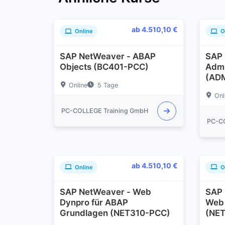
ab 4.510,10 €
Online
O
SAP NetWeaver - ABAP
SAP 
Objects (BC401-PCC)
Admi
(AD
Online
5 Tage
Onl
PC-COLLEGE Training GmbH
PC-C
ab 4.510,10 €
Online
O
SAP NetWeaver - Web
SAP 
Dynpro für ABAP
Web 
Grundlagen (NET310-PCC)
(NE