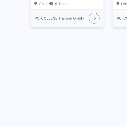
Online
5 Tage
Onl
PC-COLLEGE Training GmbH
PC-C