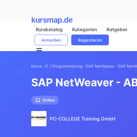
kursmap.de
Kurskatalog
Kategorien
Ratgeber
Anmelden
Registrieren
Kurse
IT / Programmierung
SAP NetWeaver
SAP NetW
SAP NetWeaver - A
Online
PC-COLLEGE Training GmbH