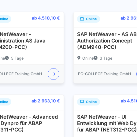
ab 4.510,10 €
ab 2.96
nline
Online
NetWeaver -
SAP NetWeaver - AS AB
nistration AS Java
Authorization Concept
M200-PCC)
(ADM940-PCC)
ine
5 Tage
Online
3 Tage
OLLEGE Training GmbH
PC-COLLEGE Training GmbH
ab 2.963,10 €
ab 4.51
nline
Online
NetWeaver - Advanced
SAP NetWeaver - UI
Dynpro für ABAP
Entwicklung mit Web Dy
T311-PCC)
für ABAP (NET312-PCC)