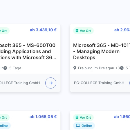
ab 3.439,10 €
ab 2.96
r Ort
Vor Ort
osoft 365 - MS-600T00
Microsoft 365 - MD-10
ilding Applications and
- Managing Modern
tions with Microsoft 365
Desktops
 Services
lin
5 Tage
Freiburg im Breisgau +3
5 
OLLEGE Training GmbH
PC-COLLEGE Training GmbH
ab 1.065,05 €
ab 1.66
r Ort
Vor Ort
nline
Online