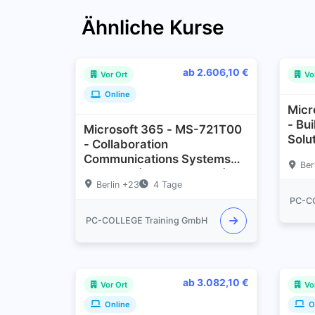
Ähnliche Kurse
ab 2.606,10 €
Vor Ort
Vo
Online
Micr
- Bu
Microsoft 365 - MS-721T00
Solu
- Collaboration
Core
Communications Systems
Ber
Engineer (Exam: MS-721)
Berlin +23
4 Tage
PC-C
PC-COLLEGE Training GmbH
ab 3.082,10 €
Vor Ort
Vo
Online
O