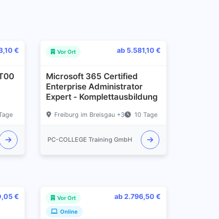
3,10 €
ab 5.581,10 €
Vor Ort
1T00
Microsoft 365 Certified
Enterprise Administrator
Expert - Komplettausbildung
Tage
Freiburg im Breisgau +3
10 Tage
PC-COLLEGE Training GmbH
0,05 €
ab 2.796,50 €
Vor Ort
Online