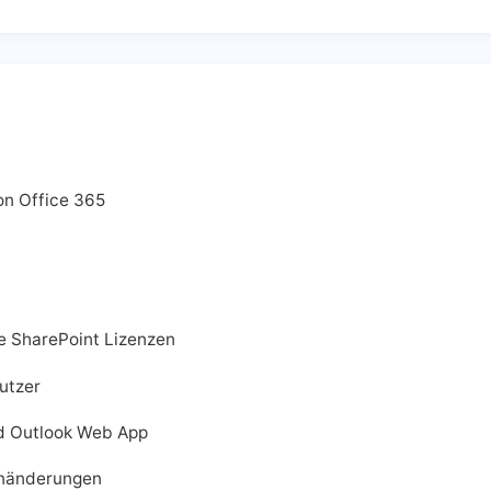
on Office 365
e SharePoint Lizenzen
utzer
d Outlook Web App
inänderungen