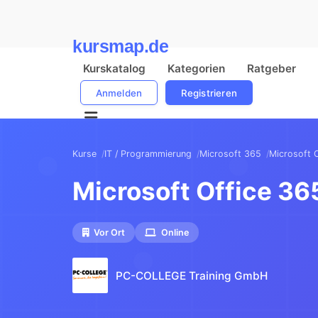
kursmap.de
Kurskatalog
Kategorien
Ratgeber
Anmelden
Registrieren
Kurse
IT / Programmierung
Microsoft 365
Microsoft O
Microsoft Office 36
Vor Ort
Online
PC-COLLEGE Training GmbH