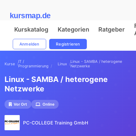
kursmap.de
Kurskatalog
Kategorien
Ratgeber
Anmelden
Registrieren
IT /
Linux - SAMBA / heterogene
Kurse
Linux
Programmierung
Netzwerke
Linux - SAMBA / heterogene
Netzwerke
Vor Ort
Online
PC-COLLEGE Training GmbH