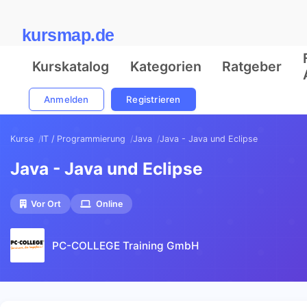
kursmap.de
Kurskatalog
Kategorien
Ratgeber
Anmelden
Registrieren
Kurse
IT / Programmierung
Java
Java - Java und Eclipse
Java - Java und Eclipse
Vor Ort
Online
PC-COLLEGE Training GmbH