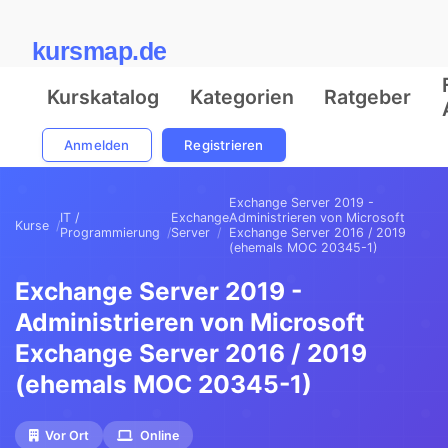
kursmap.de
Kurskatalog
Kategorien
Ratgeber
Anmelden
Registrieren
Exchange Server 2019 -
IT /
Exchange
Administrieren von Microsoft
Kurse
Programmierung
Server
Exchange Server 2016 / 2019
(ehemals MOC 20345-1)
Exchange Server 2019 -
Administrieren von Microsoft
Exchange Server 2016 / 2019
(ehemals MOC 20345-1)
Vor Ort
Online