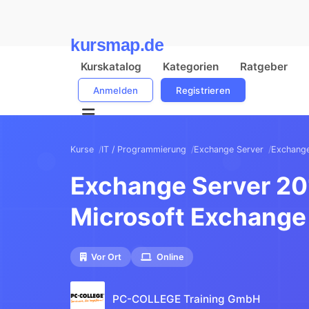
kursmap.de
Kurskatalog
Kategorien
Ratgeber
Anmelden
Registrieren
Kurse
IT / Programmierung
Exchange Server
Exchange
Exchange Server 201
Microsoft Exchange
Vor Ort
Online
PC-COLLEGE Training GmbH