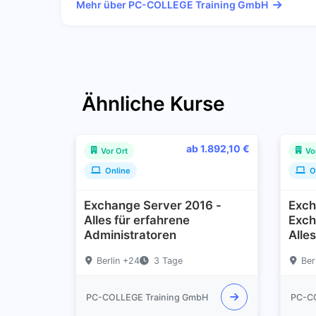
Mehr über PC-COLLEGE Training GmbH
Ähnliche Kurse
ab 1.892,10 €
Vor Ort
Vo
Online
O
Exchange Server 2016 -
Exch
Alles für erfahrene
Exch
Administratoren
Alle
Berlin +24
3 Tage
Ber
PC-COLLEGE Training GmbH
PC-C