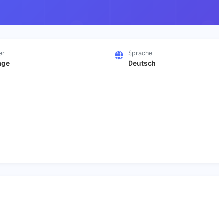
er
Sprache
age
Deutsch