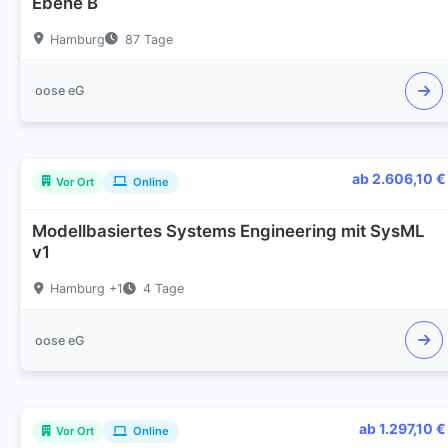
Ebene B
Hamburg
87 Tage
oose eG
ab 2.606,10 €
Vor Ort
Online
Modellbasiertes Systems Engineering mit SysML
v1
Hamburg +1
4 Tage
oose eG
ab 1.297,10 €
Vor Ort
Online