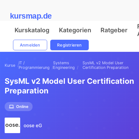
kursmap.de
Kurskatalog
Kategorien
Ratgeber
Anmelden
Registrieren
IT /
Systems
SysML v2 Model User
Kurse
Programmierung
Engineering
Certification Preparation
SysML v2 Model User Certification
Preparation
Online
oose eG