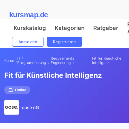
kursmap.de
Kurskatalog
Kategorien
Ratgeber
Anmelden
Registrieren
IT /
Requirements
Fit für Künstliche
Kurse
Programmierung
Engineering
Intelligenz
Fit für Künstliche Intelligenz
Online
oose eG