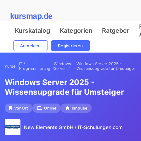
kursmap.de
Kurskatalog
Kategorien
Ratgeber
Anmelden
Registrieren
IT /
Windows
Windows Server 2025 -
Kurse
Programmierung
Server
Wissensupgrade für Umsteiger
Windows Server 2025 -
Wissensupgrade für Umsteiger
Vor Ort
Online
Inhouse
New Elements GmbH / IT-Schulungen.com