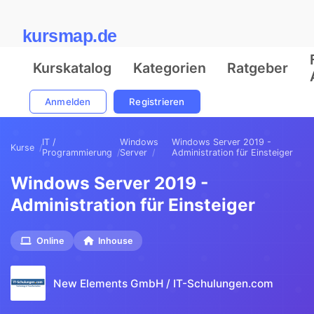
kursmap.de
Kurskatalog
Kategorien
Ratgeber
Anmelden
Registrieren
IT /
Windows
Windows Server 2019 -
Kurse
Programmierung
Server
Administration für Einsteiger
Windows Server 2019 -
Administration für Einsteiger
Online
Inhouse
New Elements GmbH / IT-Schulungen.com