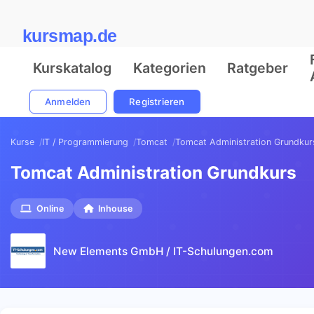
kursmap.de
Kurskatalog
Kategorien
Ratgeber
Anmelden
Registrieren
Kurse
IT / Programmierung
Tomcat
Tomcat Administration Grundkur
Tomcat Administration Grundkurs
Online
Inhouse
New Elements GmbH / IT-Schulungen.com