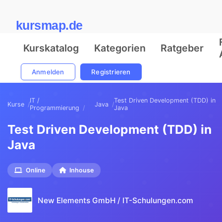
kursmap.de
Kurskatalog
Kategorien
Ratgeber
Anmelden
Registrieren
IT /
Test Driven Development (TDD) in
Kurse
Java
Programmierung
Java
Test Driven Development (TDD) in
Java
Online
Inhouse
New Elements GmbH / IT-Schulungen.com