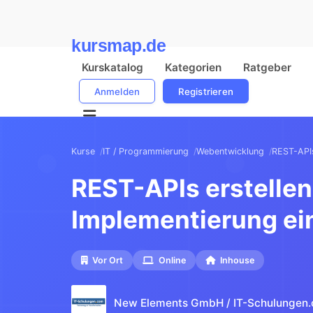
kursmap.de
Kurskatalog
Kategorien
Ratgeber
Anmelden
Registrieren
Kurse
IT / Programmierung
Webentwicklung
REST-APIs
REST-APIs erstelle
Implementierung ei
Vor Ort
Online
Inhouse
New Elements GmbH / IT-Schulungen