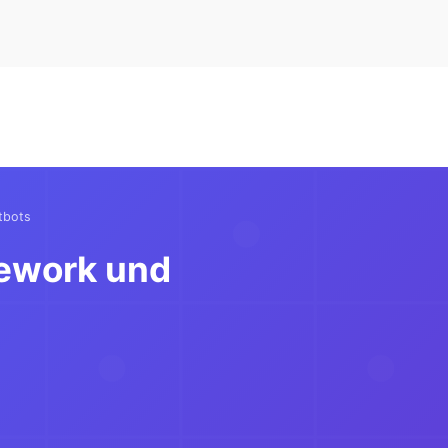
tbots
mework und