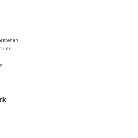
erstehen
ments
en
rk