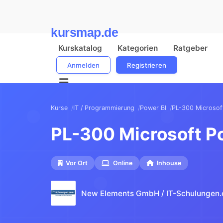
kursmap.de
Kurskatalog
Kategorien
Ratgeber
Anmelden
Registrieren
Kurse
IT / Programmierung
Power BI
PL-300 Microsof
PL-300 Microsoft P
Vor Ort
Online
Inhouse
New Elements GmbH / IT-Schulungen