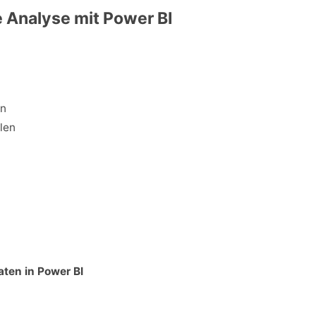
e Analyse mit Power BI
en
len
ten in Power BI