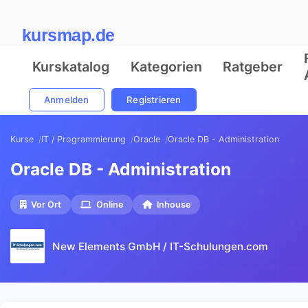
kursmap.de
Kurskatalog
Kategorien
Ratgeber
Anmelden
Registrieren
Kurse
IT / Programmierung
Oracle
Oracle DB - Administration
Oracle DB - Administration
Vor Ort
Online
Inhouse
New Elements GmbH / IT-Schulungen.com