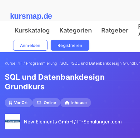
kursmap.de
Kurskatalog
Kategorien
Ratgeber
Anmelden
Registrieren
Kurse
IT / Programmierung
SQL
SQL und Datenbankdesign Grundku
SQL und Datenbankdesign
Grundkurs
Vor Ort
Online
Inhouse
New Elements GmbH / IT-Schulungen.com