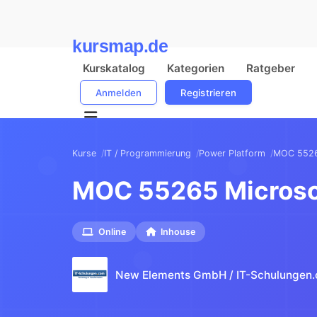
kursmap.de
Kurskatalog
Kategorien
Ratgeber
Anmelden
Registrieren
Kurse
IT / Programmierung
Power Platform
MOC 5526
MOC 55265 Microso
Online
Inhouse
New Elements GmbH / IT-Schulungen