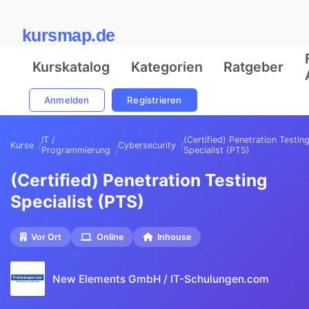
kursmap.de
Kurskatalog
Kategorien
Ratgeber
Anmelden
Registrieren
IT /
(Certified) Penetration Testin
Kurse
Cybersecurity
Programmierung
Specialist (PTS)
(Certified) Penetration Testing
Specialist (PTS)
Vor Ort
Online
Inhouse
New Elements GmbH / IT-Schulungen.com