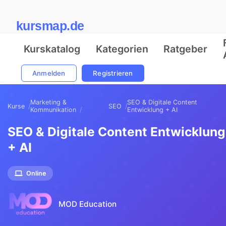
kursmap.de
Kurskatalog
Kategorien
Ratgeber
Anmelden
Registrieren
Marketing &
SEO & Digitale Content
Kurse
SEO
Kommunikation
Entwicklung + AI
SEO & Digitale Content Entwicklung
+ AI
Online
MOD Education