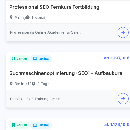
Professional SEO Fernkurs Fortbildung
Palling
1 Monat
Professionals Online Akademie für Sales und Marketing
ab 1.297,10 €
Vor Ort
Online
Suchmaschinenoptimierung (SEO) - Aufbaukurs
Berlin +19
2 Tage
PC-COLLEGE Training GmbH
ab 1.178,10 €
Vor Ort
Online