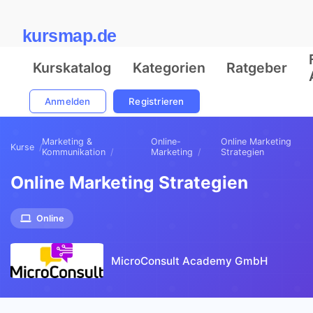
kursmap.de
Kurskatalog
Kategorien
Ratgeber
Anmelden
Registrieren
Marketing &
Online-
Online Marketing
Kurse
Kommunikation
Marketing
Strategien
Online Marketing Strategien
Online
MicroConsult Academy GmbH