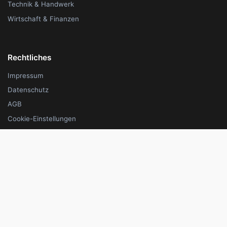
Technik & Handwerk
Wirtschaft & Finanzen
Rechtliches
Impressum
Datenschutz
AGB
Cookie-Einstellungen
Unternehmen
Für Anbieter
Über uns
© 2026 kursmap.de - All rights reserved.