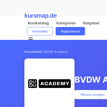
kursmap.de
Kurskatalog
Kategorien
Ratgeber
Anmelden
Registrieren
Kursanbieter /
BVDW Academy
BVDW 
Kurse anzeigen