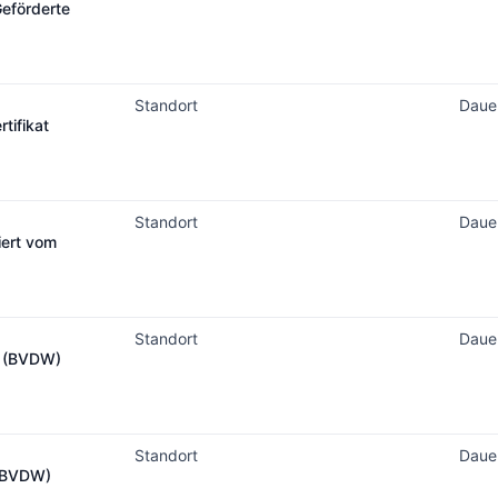
Geförderte
Standort
Daue
tifikat
Standort
Daue
iert vom
Standort
Daue
at (BVDW)
Standort
Daue
 (BVDW)