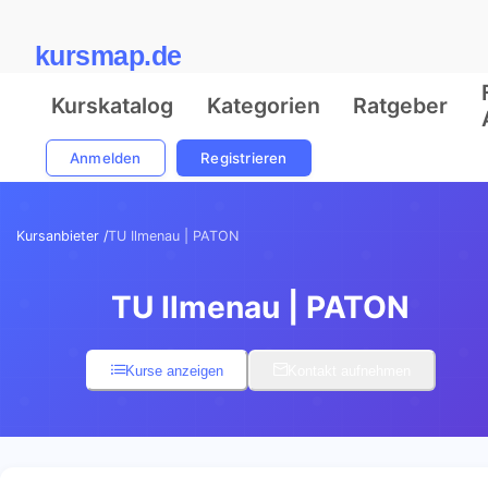
kursmap.de
Kurskatalog
Kategorien
Ratgeber
Anmelden
Registrieren
Kursanbieter /
TU Ilmenau | PATON
TU Ilmenau | PATON
Kurse anzeigen
Kontakt aufnehmen