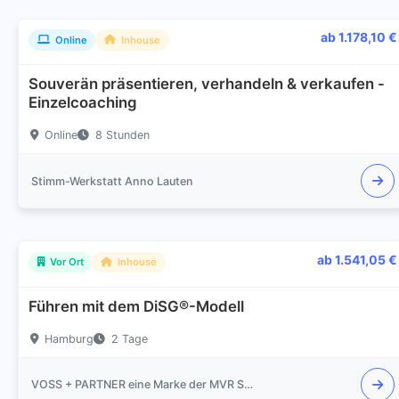
ab 1.178,10 €
Online
Inhouse
Souverän präsentieren, verhandeln & verkaufen -
Einzelcoaching
Online
8 Stunden
Stimm-Werkstatt Anno Lauten
ab 1.541,05 €
Vor Ort
Inhouse
Führen mit dem DiSG®-Modell
Hamburg
2 Tage
VOSS + PARTNER eine Marke der MVR Synergie Development Gesellschaft für Unternehmensentwicklung mbH