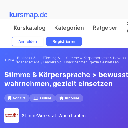
kursmap.de
Kurskatalog
Kategorien
Ratgeber
Anmelden
Registrieren
Business &
Führung &
Stimme & Körpersprache > bewusst
Kurse
Management
Leadership
wahrnehmen, gezielt einsetzen
Stimme & Körpersprache > bewuss
wahrnehmen, gezielt einsetzen
Vor Ort
Online
Inhouse
Stimm-Werkstatt Anno Lauten