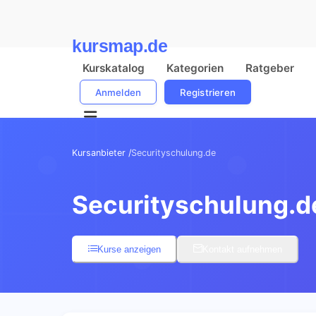
kursmap.de
Kurskatalog
Kategorien
Ratgeber
Anmelden
Registrieren
Kursanbieter /
Securityschulung.de
Securityschulung.d
Kurse anzeigen
Kontakt aufnehmen