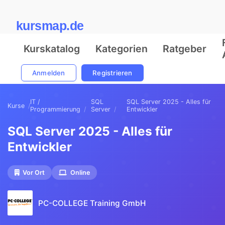
kursmap.de
Kurskatalog
Kategorien
Ratgeber
Anmelden
Registrieren
IT /
SQL
SQL Server 2025 - Alles für
Kurse
Programmierung
Server
Entwickler
SQL Server 2025 - Alles für
Entwickler
Vor Ort
Online
PC-COLLEGE Training GmbH