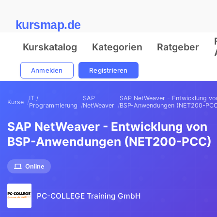
kursmap.de
Kurskatalog
Kategorien
Ratgeber
Anmelden
Registrieren
IT /
SAP
SAP NetWeaver - Entwicklung vo
Kurse
Programmierung
NetWeaver
BSP-Anwendungen (NET200-PCC
SAP NetWeaver - Entwicklung von
BSP-Anwendungen (NET200-PCC)
Online
PC-COLLEGE Training GmbH