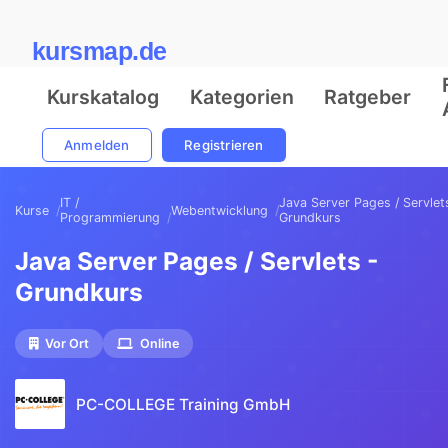
kursmap.de
Kurskatalog
Kategorien
Ratgeber
Anmelden
Registrieren
IT /
Java Server Pages / Servlet
Kurse
Webentwicklung
Programmierung
Grundkurs
Java Server Pages / Servlets -
Grundkurs
Vor Ort
Online
PC-COLLEGE Training GmbH