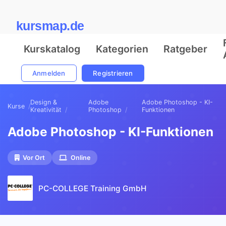
kursmap.de
Kurskatalog
Kategorien
Ratgeber
Anmelden
Registrieren
Design &
Adobe
Adobe Photoshop - KI-
Kurse
Kreativität
Photoshop
Funktionen
Adobe Photoshop - KI-Funktionen
Vor Ort
Online
PC-COLLEGE Training GmbH