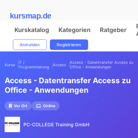
kursmap.de
Kurskatalog
Kategorien
Ratgeber
Anmelden
Registrieren
IT /
Access - Datentransfer Access zu
Kurse
Access
Programmierung
Office - Anwendungen
Access - Datentransfer Access zu
Office - Anwendungen
Vor Ort
Online
PC-COLLEGE Training GmbH