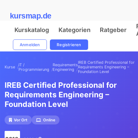
kursmap.de
Kurskatalog
Kategorien
Ratgeber
Anmelden
Registrieren
IREB Certified Professional for
IT /
Requirements
Kurse
Requirements Engineering –
Programmierung
Engineering
Foundation Level
IREB Certified Professional for
Requirements Engineering –
Foundation Level
Vor Ort
Online