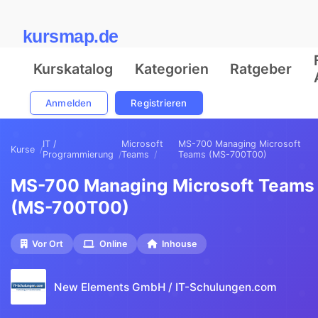
kursmap.de
Kurskatalog
Kategorien
Ratgeber
Anmelden
Registrieren
IT /
Microsoft
MS-700 Managing Microsoft
Kurse
Programmierung
Teams
Teams (MS-700T00)
MS-700 Managing Microsoft Teams
(MS-700T00)
Vor Ort
Online
Inhouse
New Elements GmbH / IT-Schulungen.com