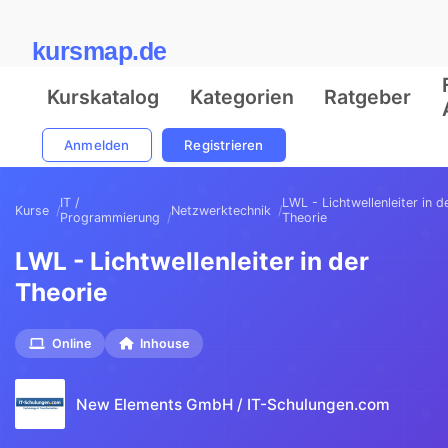
kursmap.de
Kurskatalog
Kategorien
Ratgeber
Anmelden
Registrieren
IT /
LWL - Lichtwellenleiter in d
Kurse
Netzwerktechnik
Programmierung
Theorie
LWL - Lichtwellenleiter in der
Theorie
Online
Inhouse
New Elements GmbH / IT-Schulungen.com