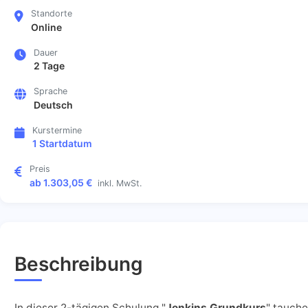
Standorte
Online
Dauer
2 Tage
Sprache
Deutsch
Kurstermine
1 Startdatum
Preis
ab 1.303,05 €
inkl. MwSt.
Beschreibung
In dieser 2-tägigen Schulung "
Jenkins Grundkurs
" tauch