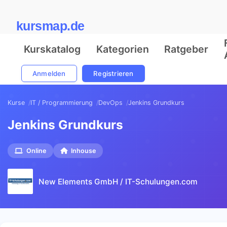
kursmap.de
Kurskatalog
Kategorien
Ratgeber
Anmelden
Registrieren
Kurse
IT / Programmierung
DevOps
Jenkins Grundkurs
Jenkins Grundkurs
Online
Inhouse
New Elements GmbH / IT-Schulungen.com